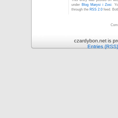
under
Blog Marysi i Zosi
. Y
through the
RSS 2.0
feed. Bot
Comm
czardybon.net is p
Entries (RSS