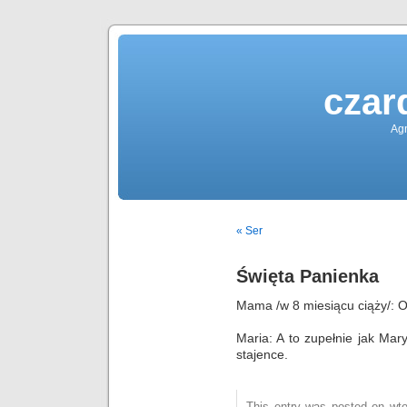
czar
Agn
« Ser
Święta Panienka
Mama /w 8 miesiącu ciąży/: O
Maria: A to zupełnie jak Mary
stajence.
This entry was posted on wto