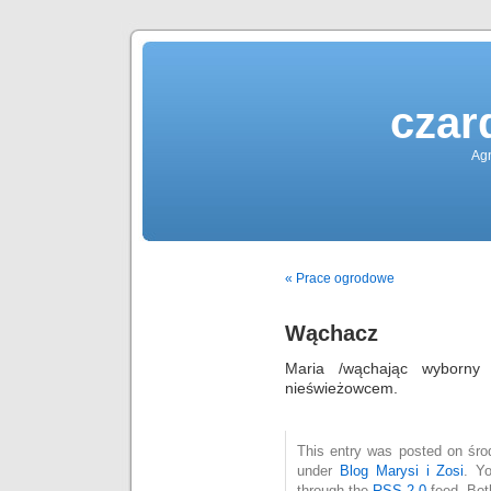
czar
Agn
« Prace ogrodowe
Wąchacz
Maria /wąchając wyborny 
nieświeżowcem.
This entry was posted on środ
under
Blog Marysi i Zosi
. Y
through the
RSS 2.0
feed. Bot