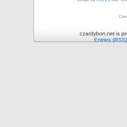
Comm
czardybon.net is p
Entries (RSS