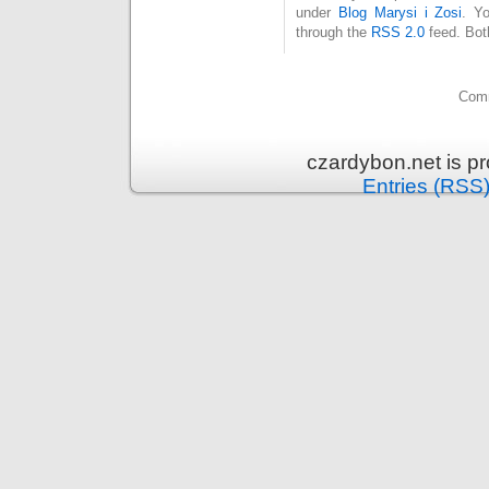
under
Blog Marysi i Zosi
. Y
through the
RSS 2.0
feed. Bot
Comm
czardybon.net is p
Entries (RSS