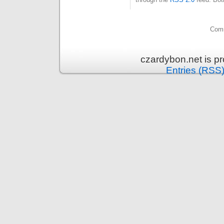
Comm
czardybon.net is p
Entries (RSS