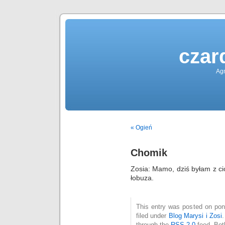
czar
Agn
« Ogień
Chomik
Zosia: Mamo, dziś byłam z c
łobuza.
This entry was posted on poni
filed under
Blog Marysi i Zosi
through the
RSS 2.0
feed. Bot