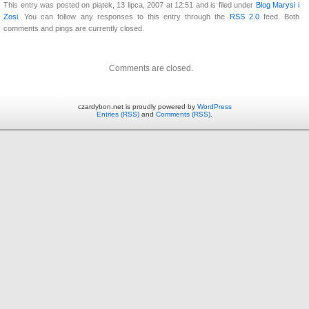
This entry was posted on piątek, 13 lipca, 2007 at 12:51 and is filed under
Blog Marysi i
Zosi
. You can follow any responses to this entry through the
RSS 2.0
feed. Both
comments and pings are currently closed.
Comments are closed.
czardybon.net is proudly powered by
WordPress
Entries (RSS)
and
Comments (RSS)
.