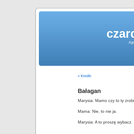
czar
Agn
« Kredki
Bałagan
Marysia: Mamo czy to ty zrobi
Mama: Nie, to nie ja.
Marysia: A to proszę wybacz.