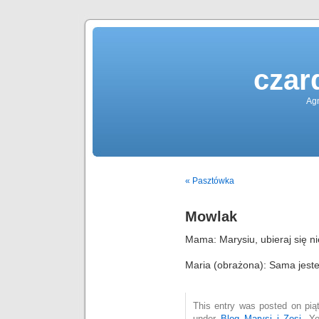
czar
Agn
« Pasztówka
Mowlak
Mama: Marysiu, ubieraj się 
Maria (obrażona): Sama jest
This entry was posted on piąt
under
Blog Marysi i Zosi
. Y