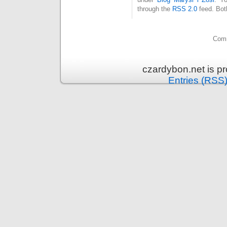
through the
RSS 2.0
feed. Bot
Comm
czardybon.net is p
Entries (RSS