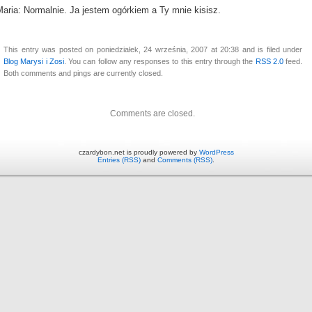
aria: Normalnie. Ja jestem ogórkiem a Ty mnie kisisz.
This entry was posted on poniedziałek, 24 września, 2007 at 20:38 and is filed under
Blog Marysi i Zosi
. You can follow any responses to this entry through the
RSS 2.0
feed.
Both comments and pings are currently closed.
Comments are closed.
czardybon.net is proudly powered by
WordPress
Entries (RSS)
and
Comments (RSS)
.