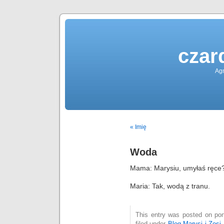
czar
Agn
« Imię
Woda
Mama: Marysiu, umyłaś ręce
Maria: Tak, wodą z tranu.
This entry was posted on pon
filed under
Blog Marysi i Zosi