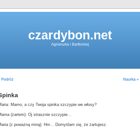
czardybon.net
Agnieszka i Bartłomiej
« Podróż
Naurka »
Spinka
Maria: Mamo, a czy Twoja spinka szczypie we włosy?
Mama (żartem): Oj strasznie szczypie…
Maria (z poważną miną): Hm… Domyślam się, że żartujesz.