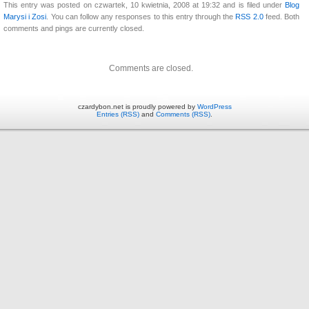
This entry was posted on czwartek, 10 kwietnia, 2008 at 19:32 and is filed under
Blog
Marysi i Zosi
. You can follow any responses to this entry through the
RSS 2.0
feed. Both
comments and pings are currently closed.
Comments are closed.
czardybon.net is proudly powered by
WordPress
Entries (RSS)
and
Comments (RSS)
.