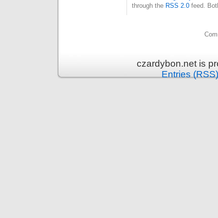
through the
RSS 2.0
feed. Bot
Comm
czardybon.net is p
Entries (RSS