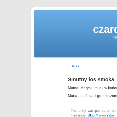
czar
Agn
« Hałas
Smutny los smoka
Mama: Marysiu to jak w końc
Maria: Ludź zabił go mieczem
This entry was posted on poni
filed under
Blog Marysi i Zosi