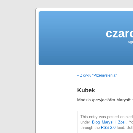
czar
Agn
« Z cyklu “Przemyślenia”
Kubek
Madzia /przyjaciółka Marysi/: 
This entry was posted on niedz
under
Blog Marysi i Zosi
. Y
through the
RSS 2.0
feed. Bot