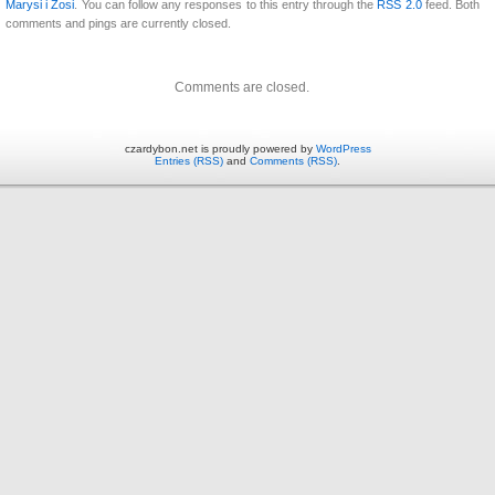
Marysi i Zosi
. You can follow any responses to this entry through the
RSS 2.0
feed. Both
comments and pings are currently closed.
Comments are closed.
czardybon.net is proudly powered by
WordPress
Entries (RSS)
and
Comments (RSS)
.