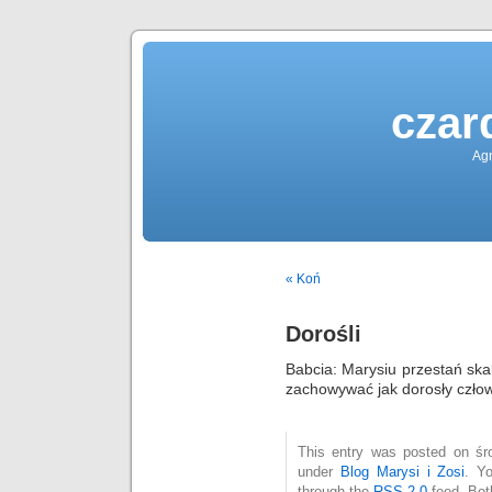
czar
Agn
« Koń
Dorośli
Babcia: Marysiu przestań ska
zachowywać jak dorosły czło
This entry was posted on śro
under
Blog Marysi i Zosi
. Y
through the
RSS 2.0
feed. Bot