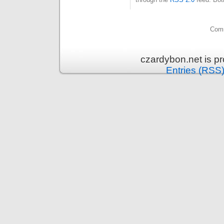
Comm
czardybon.net is p
Entries (RSS