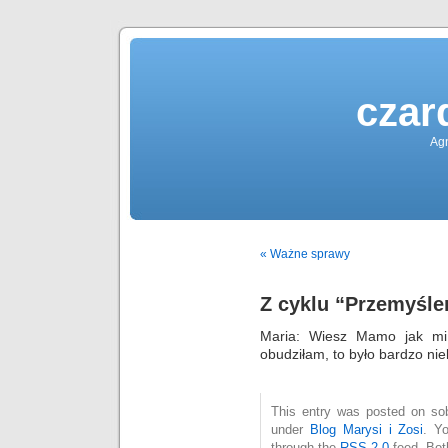
czar
Agn
« Ważne sprawy
Z cyklu “Przemyśle
Maria: Wiesz Mamo jak mi
obudziłam, to było bardzo nie
This entry was posted on sob
under
Blog Marysi i Zosi
. Y
through the
RSS 2.0
feed. Bot