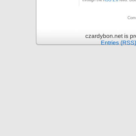
Comm
czardybon.net is p
Entries (RSS