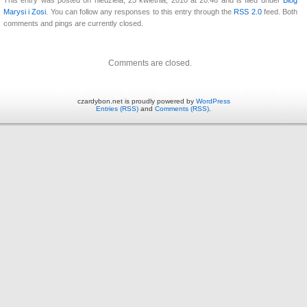
Marysi i Zosi
. You can follow any responses to this entry through the
RSS 2.0
feed. Both
comments and pings are currently closed.
Comments are closed.
czardybon.net is proudly powered by
WordPress
Entries (RSS)
and
Comments (RSS)
.