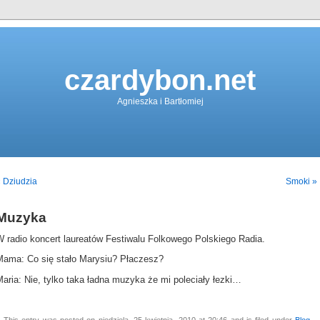
czardybon.net
Agnieszka i Bartłomiej
 Dziudzia
Smoki »
Muzyka
W radio koncert laureatów Festiwalu Folkowego Polskiego Radia.
Mama: Co się stało Marysiu? Płaczesz?
aria: Nie, tylko taka ładna muzyka że mi poleciały łezki…
This entry was posted on niedziela, 25 kwietnia, 2010 at 20:46 and is filed under
Blog