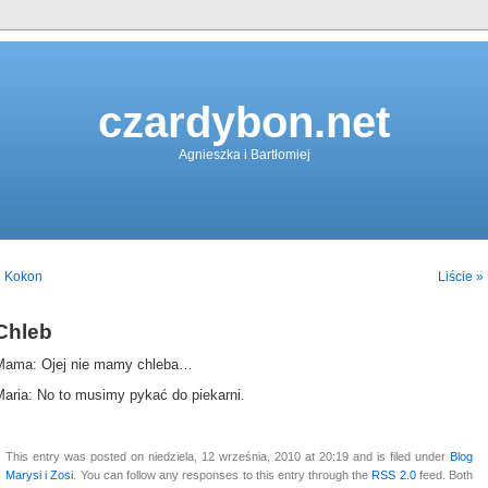
czardybon.net
Agnieszka i Bartłomiej
« Kokon
Liście »
Chleb
Mama: Ojej nie mamy chleba…
Maria: No to musimy pykać do piekarni.
This entry was posted on niedziela, 12 września, 2010 at 20:19 and is filed under
Blog
Marysi i Zosi
. You can follow any responses to this entry through the
RSS 2.0
feed. Both