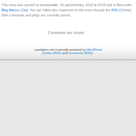
This entry was posted on poniedziałek, 25 października, 2010 at 18:55 and is filed under
Blog Marysi i Zosi
. You can follow any responses to this entry through the
RSS 2.0
feed.
Both comments and pings are currently closed.
Comments are closed.
czardybon.net is proudly powered by
WordPress
Entries (RSS)
and
Comments (RSS)
.