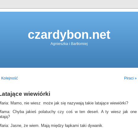
czardybon.net
Agnieszka i Bartłomiej
 Kolejność
Piraci »
Latające wiewiórki
Maria: Mamo, nie wiesz może jak się nazywają takie latające wiewiórki?
Mama: Chyba jakieś polatuchy czy coś w ten deseń. A ty wiesz jak one
atają?
Maria: Jasne, że wiem. Mają między łapkami taki dywanik.