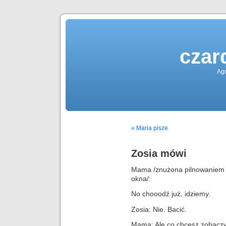
czar
Agn
« Maria pisze
Zosia mówi
Mama /znużona pilnowaniem Z
okna/:
No chooodź już, idziemy.
Zosia: Nie. Bacić.
Mama: Ale co chcesz zobacz