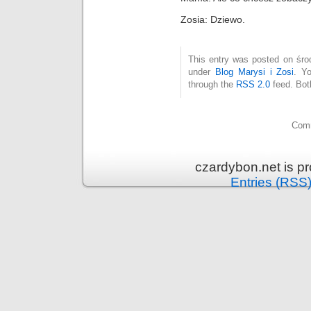
Zosia: Dziewo.
This entry was posted on środ
under
Blog Marysi i Zosi
. Y
through the
RSS 2.0
feed. Bot
Comm
czardybon.net is p
Entries (RSS