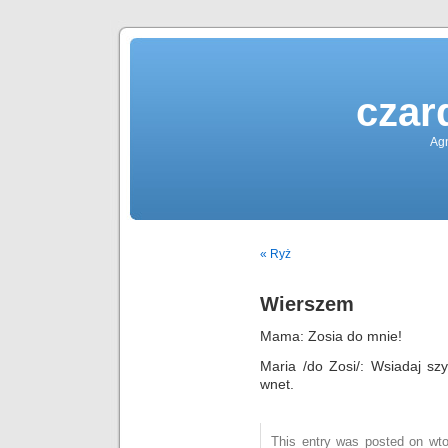
czar
Agn
« Ryż
Wierszem
Mama: Zosia do mnie!
Maria /do Zosi/: Wsiadaj s
wnet.
This entry was posted on wtor