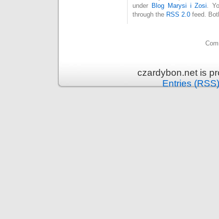
under
Blog Marysi i Zosi
. Y
through the
RSS 2.0
feed. Bot
Comm
czardybon.net is p
Entries (RSS