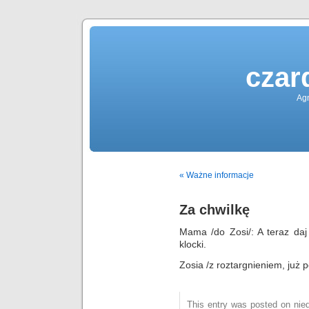
czar
Agn
« Ważne informacje
Za chwilkę
Mama /do Zosi/: A teraz daj
klocki.
Zosia /z roztargnieniem, już
This entry was posted on niedz