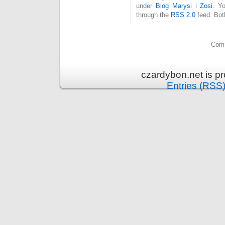
under
Blog Marysi i Zosi
. Y
through the
RSS 2.0
feed. Bot
Comm
czardybon.net is p
Entries (RSS