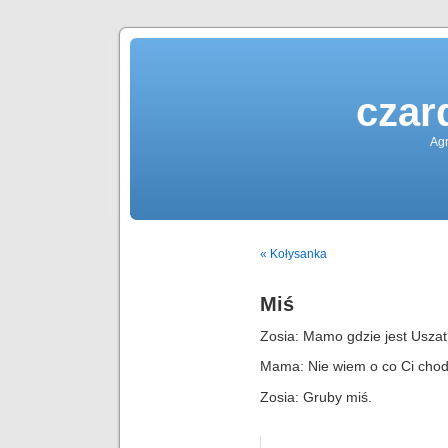
czar
Agn
« Kołysanka
Miś
Zosia: Mamo gdzie jest Usza
Mama: Nie wiem o co Ci chodz
Zosia: Gruby miś.