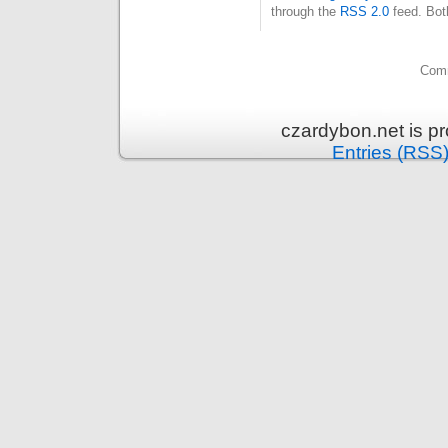
through the
RSS 2.0
feed. Bot
Comm
czardybon.net is p
Entries (RSS