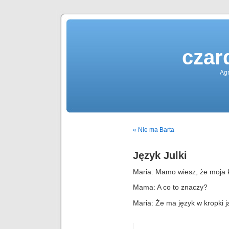
czar
Agn
« Nie ma Barta
Język Julki
Maria: Mamo wiesz, że moja k
Mama: A co to znaczy?
Maria: Że ma język w kropki j