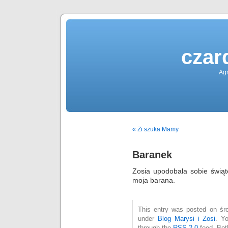
czar
Agn
« Zi szuka Mamy
Baranek
Zosia upodobała sobie świąt
moja barana.
This entry was posted on śro
under
Blog Marysi i Zosi
. Y
through the
RSS 2.0
feed. Bot