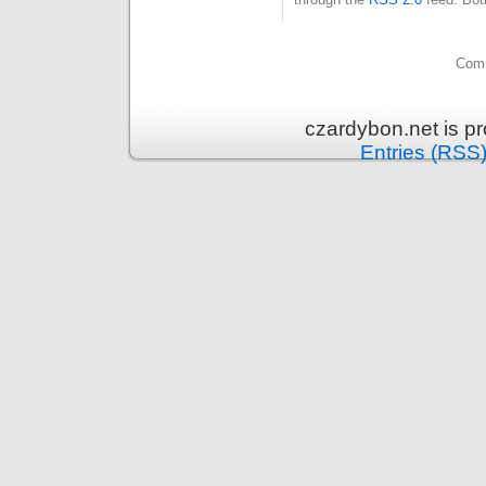
Comm
czardybon.net is p
Entries (RSS