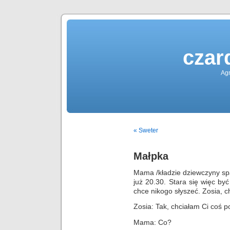
czar
Agn
« Sweter
Małpka
Mama /kładzie dziewczyny spa
już 20.30. Stara się więc być
chce nikogo słyszeć. Zosia, c
Zosia: Tak, chciałam Ci coś p
Mama: Co?