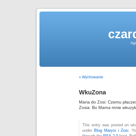
czar
Agn
« Wychowanie
WkuZona
Maria do Zosi: Czemu płacze
Zosia: Bo Mama mnie wkuzył
This entry was posted on wtor
under
Blog Marysi i Zosi
. Y
through the
RSS 2.0
feed. Bot