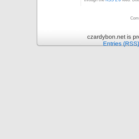
Comm
czardybon.net is p
Entries (RSS