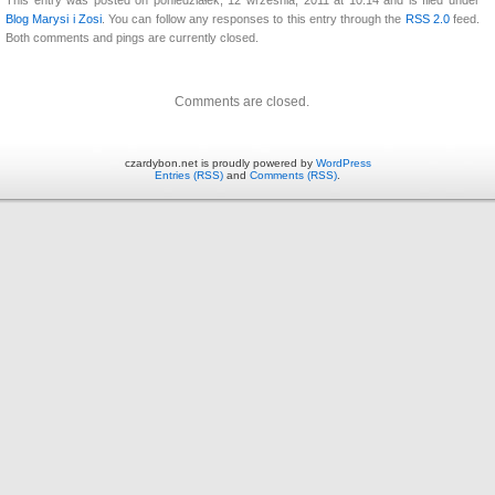
Blog Marysi i Zosi
. You can follow any responses to this entry through the
RSS 2.0
feed.
Both comments and pings are currently closed.
Comments are closed.
czardybon.net is proudly powered by
WordPress
Entries (RSS)
and
Comments (RSS)
.