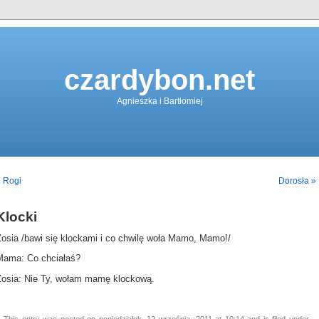
czardybon.net
Agnieszka i Bartłomiej
 Rogi
Dorosła »
Klocki
Zosia /bawi się klockami i co chwilę woła Mamo, Mamo!/
Mama: Co chciałaś?
Zosia: Nie Ty, wołam mamę klockową.
This entry was posted on poniedziałek, 12 września, 2011 at 10:14 and is filed under