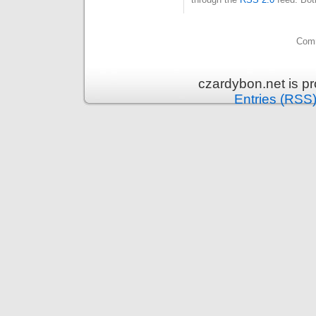
Comm
czardybon.net is p
Entries (RSS