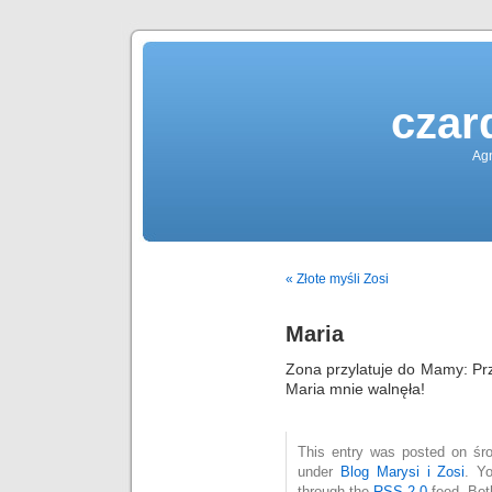
czar
Agn
« Złote myśli Zosi
Maria
Zona przylatuje do Mamy: Pr
Maria mnie walnęła!
This entry was posted on śro
under
Blog Marysi i Zosi
. Y
through the
RSS 2.0
feed. Bot