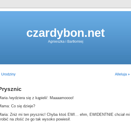
czardybon.net
Agnieszka i Bartłomiej
 Urodziny
Alleluja »
Prysznic
aria /wydziera się z kąpieli/: Maaaamoooo!
Mama: Co się dzieje?
Maria: Zniż mi ten prysznic! Chyba ktoś EWI… ehm, EWIDENTNIE chciał mi
robić na złość że go tak wysoko powiesił.