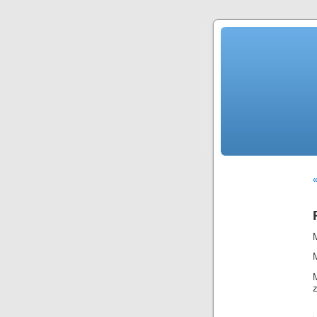
«
M
z