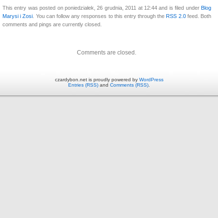
This entry was posted on poniedziałek, 26 grudnia, 2011 at 12:44 and is filed under
Blog
Marysi i Zosi
. You can follow any responses to this entry through the
RSS 2.0
feed. Both
comments and pings are currently closed.
Comments are closed.
czardybon.net is proudly powered by
WordPress
Entries (RSS)
and
Comments (RSS)
.