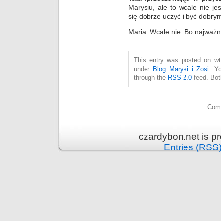
Marysiu, ale to wcale nie je
się dobrze uczyć i być dobry
Maria: Wcale nie. Bo najważni
This entry was posted on wto
under
Blog Marysi i Zosi
. Y
through the
RSS 2.0
feed. Bot
Comm
czardybon.net is p
Entries (RSS