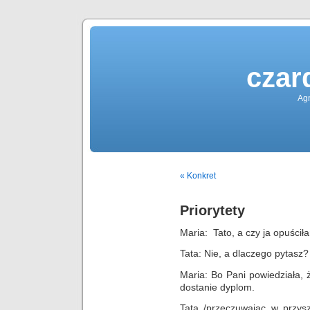
czar
Agn
« Konkret
Priorytety
Maria: Tato, a czy ja opuścił
Tata: Nie, a dlaczego pytasz?
Maria: Bo Pani powiedziała, ż
dostanie dyplom.
Tata /przeczuwając w przysz