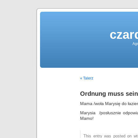
czar
Agn
« Talerz
Ordnung muss sein
Mama /woła Marysię do łazienk
Marysia /posłusznie odpowi
Mamo!
This entry was posted on wto