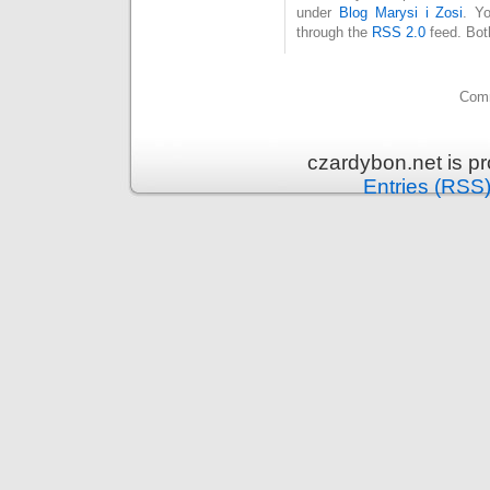
under
Blog Marysi i Zosi
. Y
through the
RSS 2.0
feed. Bot
Comm
czardybon.net is p
Entries (RSS