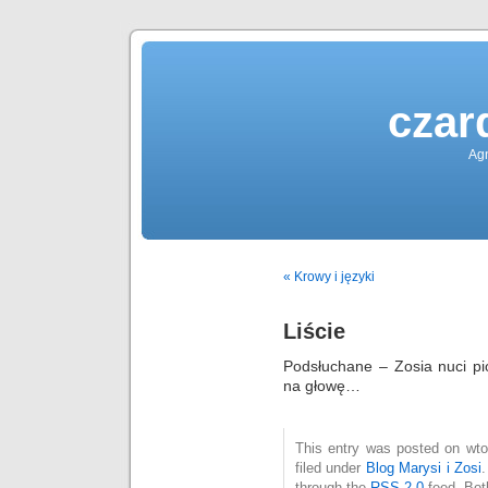
czar
Agn
« Krowy i języki
Liście
Podsłuchane – Zosia nuci pi
na głowę…
This entry was posted on wto
filed under
Blog Marysi i Zosi
through the
RSS 2.0
feed. Bot