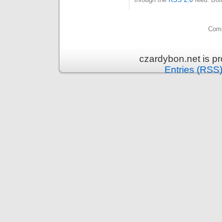
Comm
czardybon.net is p
Entries (RSS