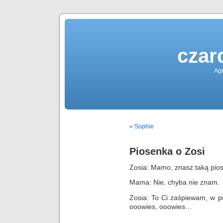
czar
Agn
« Sophie
Piosenka o Zosi
Zosia: Mamo, znasz taką pio
Mama: Nie, chyba nie znam.
Zosia: To Ci zaśpiewam, w pr
ooowies, ooowies…