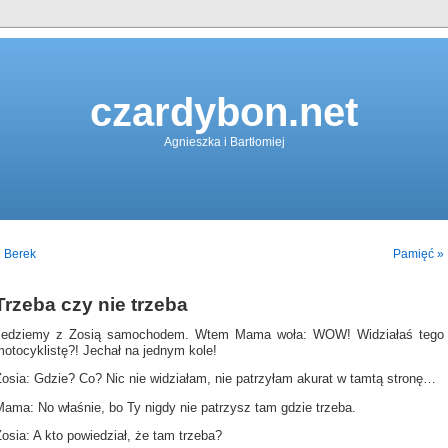
czardybon.net
Agnieszka i Bartłomiej
 Berek
Pamięć »
Trzeba czy nie trzeba
Jedziemy z Zosią samochodem. Wtem Mama woła: WOW! Widziałaś tego
motocyklistę?! Jechał na jednym kole!
Zosia: Gdzie? Co? Nic nie widziałam, nie patrzyłam akurat w tamtą stronę…
Mama: No właśnie, bo Ty nigdy nie patrzysz tam gdzie trzeba.
osia: A kto powiedział, że tam trzeba?