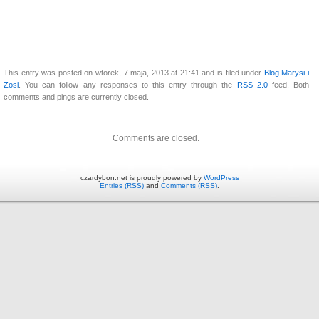
This entry was posted on wtorek, 7 maja, 2013 at 21:41 and is filed under
Blog Marysi i
Zosi
. You can follow any responses to this entry through the
RSS 2.0
feed. Both
comments and pings are currently closed.
Comments are closed.
czardybon.net is proudly powered by
WordPress
Entries (RSS)
and
Comments (RSS)
.