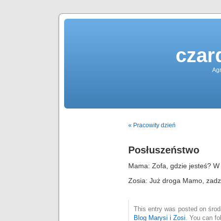
czar
Agn
« Pracowity dzień
Posłuszeństwo
Mama: Zofa, gdzie jesteś? W t
Zosia: Już droga Mamo, zadzi
This entry was posted on środa
Blog Marysi i Zosi
. You can fo