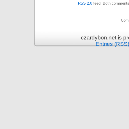
RSS 2.0
feed. Both comments 
Comm
czardybon.net is p
Entries (RSS