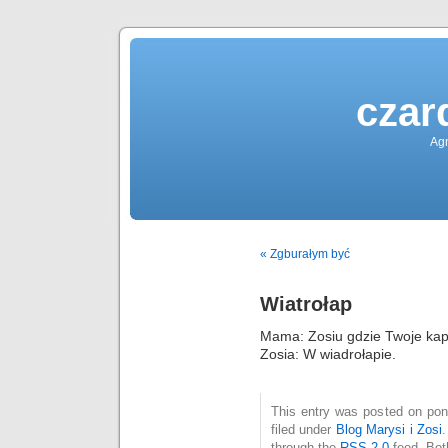
czar
Agn
« Zgburałym być
Wiatrołap
Mama: Zosiu gdzie Twoje kap
Zosia: W wiadrołapie.
This entry was posted on pon
filed under
Blog Marysi i Zosi
through the
RSS 2.0
feed. Bot