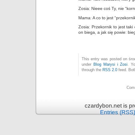
Zosia: Nieee coś Ty, nie “korni
Mama: A co to jest “przekorni
Zosia: Przekornik to jest taki
on biega, a jak się powie: bieg
This entry was posted on środ
under
Blog Marysi i Zosi
. Y
through the
RSS 2.0
feed. Bot
Comm
czardybon.net is p
Entries (RSS