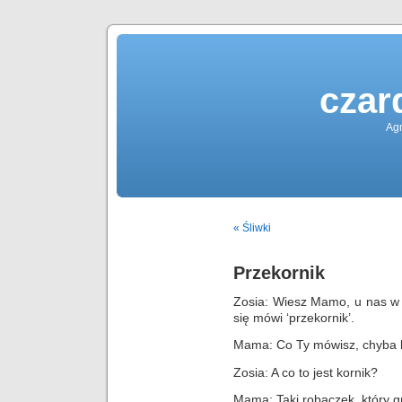
czar
Agn
« Śliwki
Przekornik
Zosia: Wiesz Mamo, u nas w p
się mówi ‘przekornik’.
Mama: Co Ty mówisz, chyba 
Zosia: A co to jest kornik?
Mama: Taki robaczek, który g