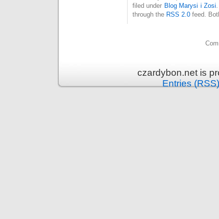
filed under
Blog Marysi i Zosi
through the
RSS 2.0
feed. Bot
Comm
czardybon.net is p
Entries (RSS