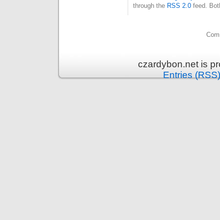
through the
RSS 2.0
feed. Bot
Comm
czardybon.net is p
Entries (RSS