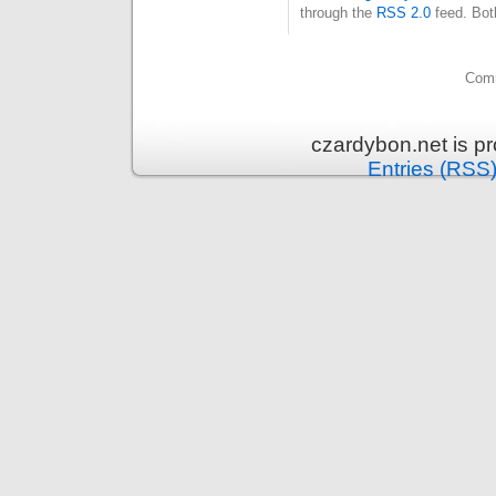
through the
RSS 2.0
feed. Bot
Comm
czardybon.net is p
Entries (RSS