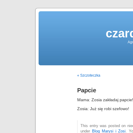
czar
Agn
« Szczoteczka
Papcie
Mama: Zosia zakładaj papcie
Zosia: Już się robi szefowo!
This entry was posted on nied
under
Blog Marysi i Zosi
. Y