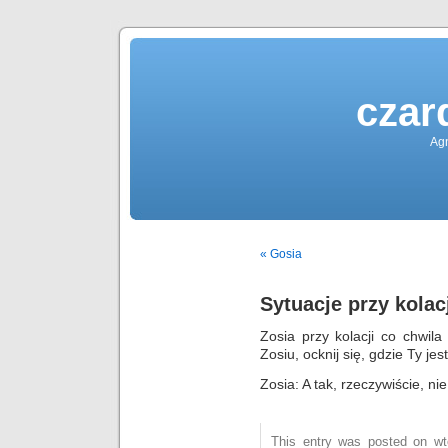
czar
Agn
« Gosia
Sytuacje przy kolac
Zosia przy kolacji co chwila
Zosiu, ocknij się, gdzie Ty jes
Zosia: A tak, rzeczywiście, n
This entry was posted on wto