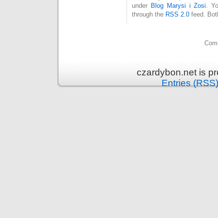
under
Blog Marysi i Zosi
. Y
through the
RSS 2.0
feed. Bot
Comm
czardybon.net is p
Entries (RSS