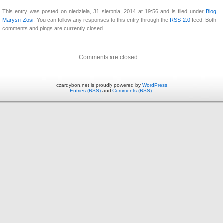
This entry was posted on niedziela, 31 sierpnia, 2014 at 19:56 and is filed under
Blog
Marysi i Zosi
. You can follow any responses to this entry through the
RSS 2.0
feed. Both
comments and pings are currently closed.
Comments are closed.
czardybon.net is proudly powered by
WordPress
Entries (RSS)
and
Comments (RSS)
.