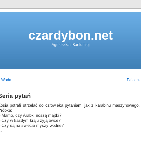
czardybon.net
Agnieszka i Bartłomiej
« Woda
Palce »
Seria pytań
Zosia potrafi strzelać do człowieka pytaniami jak z karabinu maszynowego.
Próbka:
– Mamo, czy Arabki noszą majtki?
– Czy w każdym kraju żyją owce?
– Czy są na świecie myszy wodne?
…