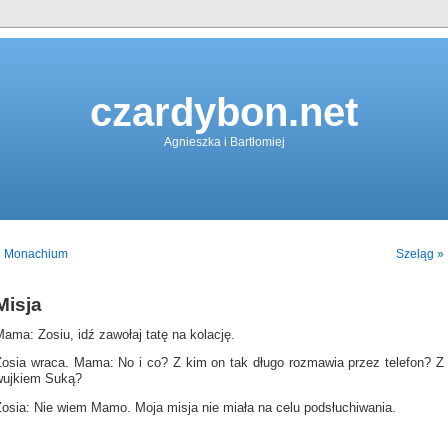
czardybon.net
Agnieszka i Bartłomiej
« Monachium
Szeląg »
Misja
ama: Zosiu, idź zawołaj tatę na kolację.
Zosia wraca. Mama: No i co? Z kim on tak długo rozmawia przez telefon? Z
wujkiem Suką?
Zosia: Nie wiem Mamo. Moja misja nie miała na celu podsłuchiwania.