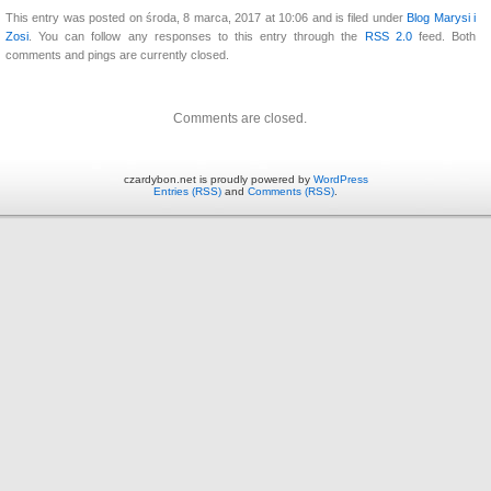
This entry was posted on środa, 8 marca, 2017 at 10:06 and is filed under
Blog Marysi i
Zosi
. You can follow any responses to this entry through the
RSS 2.0
feed. Both
comments and pings are currently closed.
Comments are closed.
czardybon.net is proudly powered by
WordPress
Entries (RSS)
and
Comments (RSS)
.