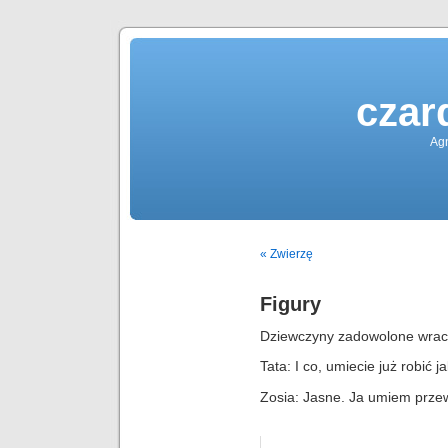
czar
Agn
« Zwierzę
Figury
Dziewczyny zadowolone wraca
Tata: I co, umiecie już robić j
Zosia: Jasne. Ja umiem prze