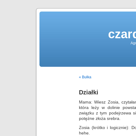
czar
Agn
« Bułka
Działki
Mama: Wiesz Zosia, czytałam
która leży w dolinie powst
związku z tym podejrzewa si
potężne złoża srebra.
Zosia (krótko i logicznie): 
hehe.