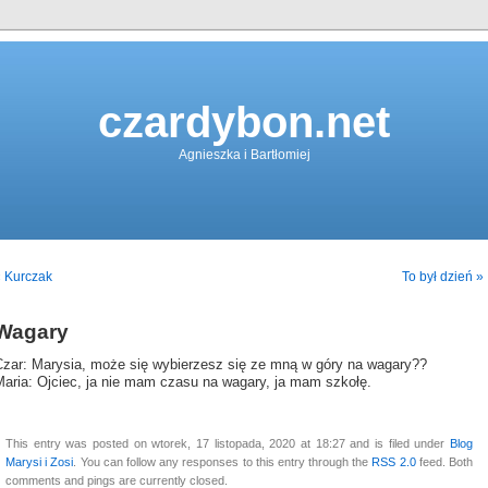
czardybon.net
Agnieszka i Bartłomiej
 Kurczak
To był dzień »
Wagary
Czar: Marysia, może się wybierzesz się ze mną w góry na wagary??
Maria: Ojciec, ja nie mam czasu na wagary, ja mam szkołę.
This entry was posted on wtorek, 17 listopada, 2020 at 18:27 and is filed under
Blog
Marysi i Zosi
. You can follow any responses to this entry through the
RSS 2.0
feed. Both
comments and pings are currently closed.