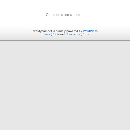
Comments are closed.
czardybon.net is proudly powered by
WordPress
Entries (RSS)
and
Comments (RSS)
.