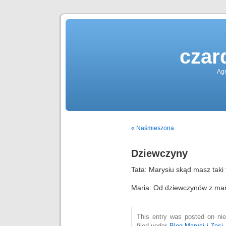
czar
Agn
« Naśmieszona
Dziewczyny
Tata: Marysiu skąd masz taki 
Maria: Od dziewczynów z ma
This entry was posted on nie
filed under
Blog Marysi i Zosi