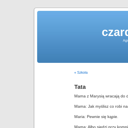
czar
Agn
« Szkoła
Tata
Mama z Marysią wracają do 
Mama: Jak myślisz co robi na
Maria: Pewnie się kąpie.
Mama: Albo siedzi przy kompi