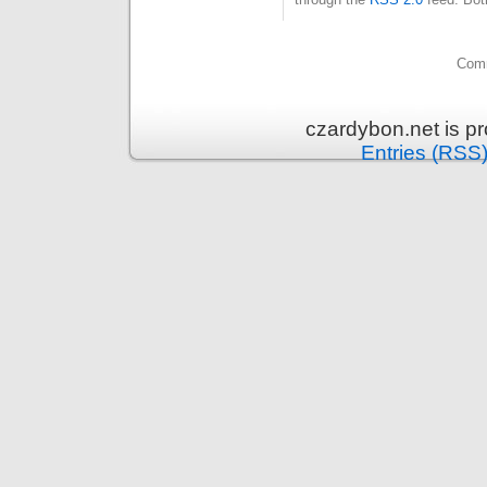
Comm
czardybon.net is p
Entries (RSS