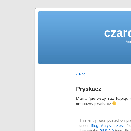
czar
Agn
« Nogi
Pryskacz
Maria /pierwszy raz kąpiąc 
śmieszny pryskacz
This entry was posted on pią
under
Blog Marysi i Zosi
. Y
through the
RSS 2.0
feed. Bot